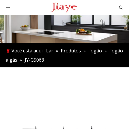
Você está aqui:
Lar
»
Produtos
»
Fogão
»
Fogão
a gás
»
JY-G5068