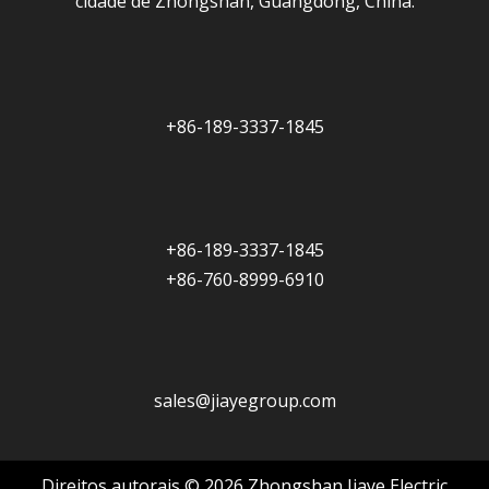
cidade de Zhongshan, Guangdong, China.
+86-189-3337-1845
+86-189-3337-1845
+86-760-8999-6910
sales@jiayegroup.com
Direitos autorais ©
2026
Zhongshan Jiaye Electric