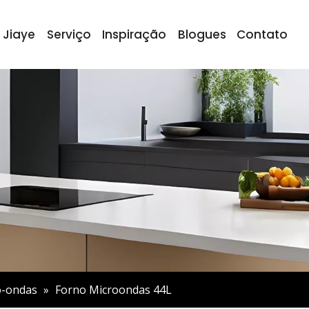
 Jiaye
Serviço
Inspiração
Blogues
Contato
o-ondas
»
Forno Microondas 44L