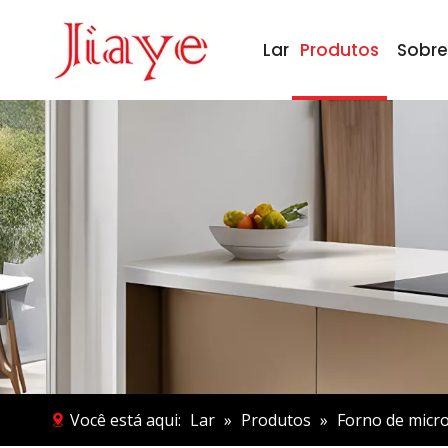
Lar
Produtos
Sobre
Você está aqui:
Lar
»
Produtos
»
Forno de micr