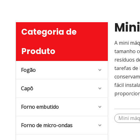
Min
Categoria de
A mini máq
Produto
tamanho co
resíduos d
tarefas de
Fogão
conservam 
fácil insta
Capô
proporcion
Forno embutido
Mini máq
Forno de micro-ondas