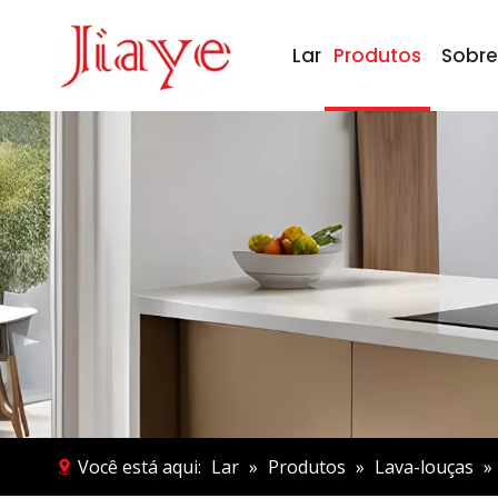
Lar
Produtos
Sobre
Você está aqui:
Lar
»
Produtos
»
Lava-louças
»